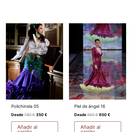
Polichinela 05
Piel de ángel 16
El
El
El
El
Desde
780
€
350
€
Desde
950
€
650
€
precio
precio
precio
precio
original
actual
original
actual
Añadir al
Añadir al
era:
es:
era:
es:
carrito
carrito