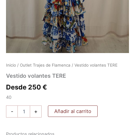
Inicio
/
Outlet Trajes de Flamenca
/ Vestido volantes TERE
Vestido volantes TERE
Desde
250
€
40
Vestido
Añadir al carrito
-
+
volantes
TERE
cantidad
Productos relacionados