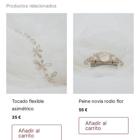
Productos relacionados
Tocado flexible
Peine novia rodio flor
asimétrico
55
€
35
€
Añadir al
carrito
Añadir al
carrito