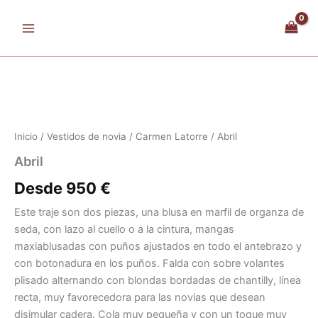
Ir
al
contenido
Inicio
/
Vestidos de novia
/
Carmen Latorre
/ Abril
Abril
Desde
950
€
Este traje son dos piezas, una blusa en marfil de organza de
seda, con lazo al cuello o a la cintura, mangas
maxiablusadas con puños ajustados en todo el antebrazo y
con botonadura en los puños. Falda con sobre volantes
plisado alternando con blondas bordadas de chantilly, línea
recta, muy favorecedora para las novias que desean
disimular cadera. Cola muy pequeña y con un toque muy