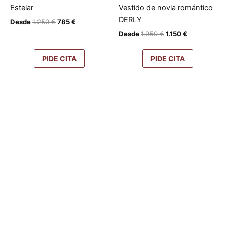
Estelar
Vestido de novia romántico
DERLY
El
El
Desde
1.250
€
785
€
precio
precio
El
El
Desde
1.950
€
1.150
€
original
actual
precio
precio
era:
es:
original
actual
1.250 €.
785 €.
PIDE CITA
PIDE CITA
era:
es:
1.950 €.
1.150 €.