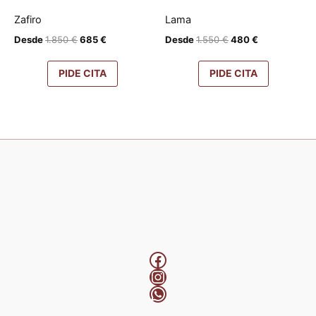
Zafiro
Lama
El
El
El
El
Desde
1.850
€
685
€
Desde
1.550
€
480
€
precio
precio
precio
precio
original
actual
original
actual
PIDE CITA
PIDE CITA
era:
es:
era:
es:
1.850 €.
685 €.
1.550 €.
480 €.
Facebook
Instagram
WhatsApp