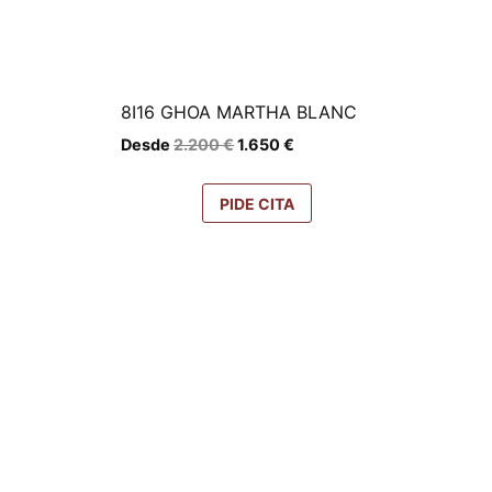
8I16 GHOA MARTHA BLANC
El
El
Desde
2.200
€
1.650
€
precio
precio
original
actual
era:
es:
PIDE CITA
2.200 €.
1.650 €.