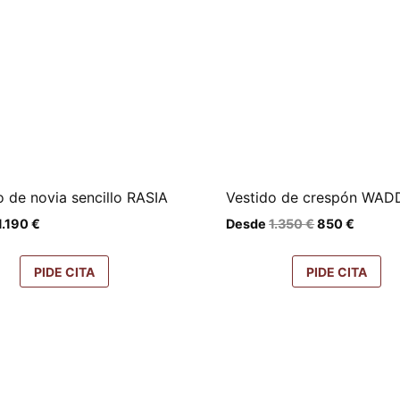
o de novia sencillo RASIA
Vestido de crespón WA
El
El
1.190
€
Desde
1.350
€
850
€
precio
precio
original
actual
era:
es:
PIDE CITA
PIDE CITA
1.350 €.
850 €.