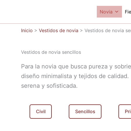
Ir
al
Novia
Fi
Carmen Latorre
contenido
Inicio
>
Vestidos de novia
>
Vestidos de novia se
Vestidos de novia sencillos
Para la novia que busca pureza y sobried
diseño minimalista y tejidos de calidad
serena y sofisticada.
Civil
Sencillos
Pr