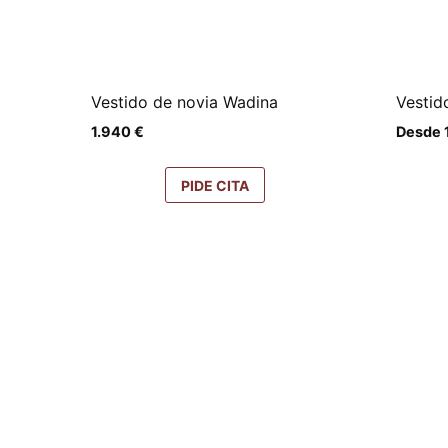
Vestido de novia Wadina
Vestid
1.940
€
Desde
PIDE CITA